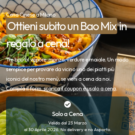
Cena Cinese a Milano
Ottieni subito un Bao Mix
in
regalo a cena!
Tre bao al vapore: manzo, verdure e maiale. Un modo
semplice per provare da vicino uno dei piatti più
iconici del nostro menù, se vieni a cena da noi.
Compila il form, scarica il coupon e usalo a cena
.
Solo a Cena
Valido dal 23 Marzo
al 30 Aprile 2026. No delivery e no Asporto.