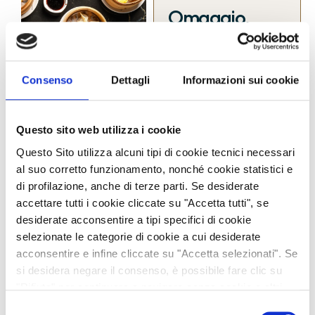
Omaggio,
valido solo a
cena.
Consenso
Dettagli
Informazioni sui cookie
Vuoi provare i nostri
3 bao al vapore?
Questo sito web utilizza i cookie
Con questa promo
Questo Sito utilizza alcuni tipi di cookie tecnici necessari
scarichi il coupon,
al suo corretto funzionamento, nonché cookie statistici e
vieni a cena da noi e
di profilazione, anche di terze parti. Se desiderate
ricevi un
Bao Mix in
accettare tutti i cookie cliccate su "Accetta tutti", se
desiderate acconsentire a tipi specifici di cookie
regalo
. Ecco
come
selezionate le categorie di cookie a cui desiderate
funziona:
acconsentire e infine cliccate su "Accetta selezionati". Se
Scarica
il
si desidera negare il consenso, è possibile fare clic su
coupon dal
"Rifiuta" per continuare a navigare senza cookie o altri
strumenti di tracciamento non tecnici. Per saperne di più,
form
Selezione